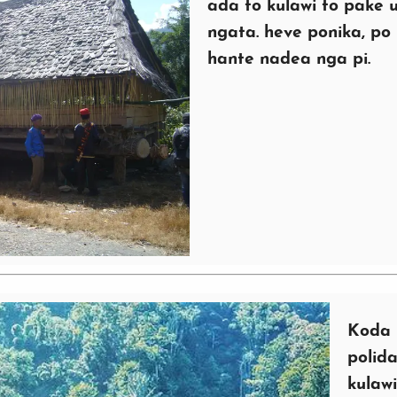
ada to kulawi to pake 
ngata. heve ponika, po 
hante nadea nga pi.
Koda 
polid
kulaw