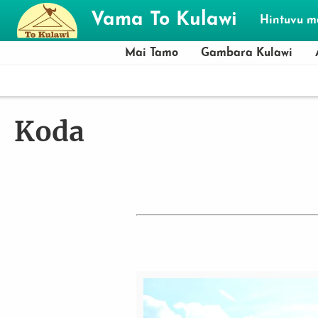
Skip to main content
Vama To Kulawi
Hintuvu 
Mai Tamo
Gambara Kulawi
Koda