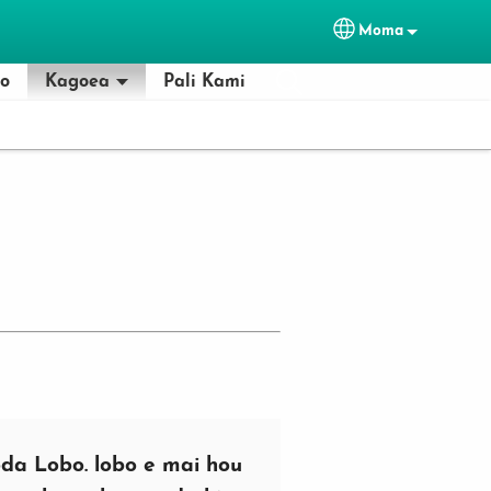
Moma
Select your lan
lo
Kagoea
Pali Kami
da Lobo. lobo e mai hou