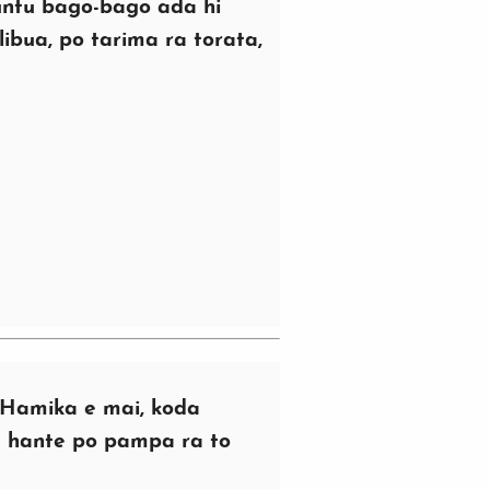
untu bago-bago ada hi
libua, po tarima ra torata,
Hamika e mai, koda
a hante po pampa ra to
i